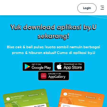
Login
Yuk download aplikasi by.U
sekarang!
Bisa cek & beli pulsa/kuota sambil nemuin berbagai
promo & hiburan ekslusif Cuma di aplikasi by.U