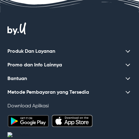
Produk Dan Layanan
SIM Card Baru
Promo dan Info Lainnya
Aktivasi Kartu
Promo
Bantuan
Isi Ulang Paket / Pulsa
Kenapa by.U
Pusat Bantuan
Metode Pembayaran yang Tersedia
Event
FAQ
Download Aplikasi
Tanya Nindy